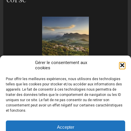
Gérer le consentement aux
cookies
[MONTRER SOUS FORME DE DIAPORAMA]
Pour offrir les meilleures expériences, nous utilisons des technologies
telles que les cookies pour stocker et/ou accéder aux informations des
appareils. Le fait de consentir à ces technologies nous permettra de
traiter des données telles que le comportement de navigation ou les ID
uniques sur ce site. Le fait de ne pas consentir ou de retirer son
consentement peut avoir un effet négatif sur certaines caractéristiques
et fonctions.
Photos de Thierry Raynaud - portraits shootings
et Paysages de Corse - Ajaccio www.thierry-
raynaud.com ©
Toutes les photos de ce site sont
Accepter
la propriété de l'auteur et sont protégées par le