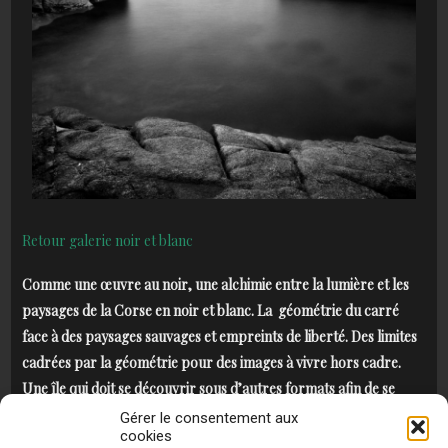
Retour galerie noir et blanc
Comme une œuvre au noir, une alchimie entre la lumière et les
paysages de la Corse en noir et blanc. La géométrie du carré
face à des paysages sauvages et empreints de liberté. Des limites
cadrées par la géométrie pour des images à vivre hors cadre.
Une île qui doit se découvrir sous d’autres formats afin de se
dévoiler par la suite plus profonde, plus vraie, plus authentique
Gérer le consentement aux
cookies
que jamais. Des paysages de la Corse concentrés, « carréifiés » et