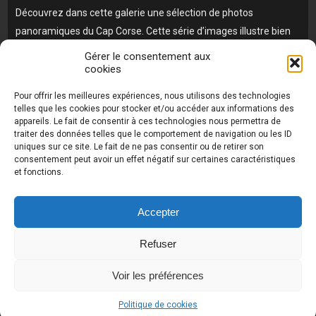
Découvrez dans cette galerie une sélection de photos
panoramiques du Cap Corse. Cette série d’images illustre bien
l’essence de cette région sauvage et authentique.
Gérer le consentement aux
cookies
Enfin, ces photos sont sont disponibles à la vente en haute
définition. Idéales pour décorer un intérieur ou aménager un
Pour offrir les meilleures expériences, nous utilisons des technologies
telles que les cookies pour stocker et/ou accéder aux informations des
espace de travail apaisant.
appareils. Le fait de consentir à ces technologies nous permettra de
traiter des données telles que le comportement de navigation ou les ID
uniques sur ce site. Le fait de ne pas consentir ou de retirer son
consentement peut avoir un effet négatif sur certaines caractéristiques
et fonctions.
Photos de Thierry Raynaud - portraits shootings
et Paysages de Corse - Ajaccio www.thierry-
raynaud.com ©
Toutes les photos de ce site sont
Accepter
la propriété de l'auteur et sont protégées par le
Code de la Propriété Intellectuelle (CPI)
Refuser
Voir les préférences
Politique de cookies
UA-18616894-2