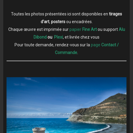
Toutes les photos présentées ici sont disponibles en
tirages
d’art
,
posters
ou encadrées.
Chaque œuvre est imprimée sur
papier
Fine Art
ou support
Alu
Dibond
ou
Plexi
, et livrée chez vous
Pour toute demande, rendez-vous sur la
page
Contact /
Commande
.