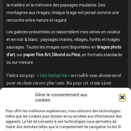
la matière et la mémoire des paysages insulaires. Des
montagnes aux rivages, chaque tirage est pensé comme une
rencontre entre nature et regard.
Les galeries présentées ici rassemblent mes séries en couleur
et en noir & blanc : paysages marins, villages, forêts et rivages
sauvages. Toutes les images sont disponibles en
tirages photo
d’art
, sur
papier Fine Art, Dibond ou Plexi
, en formats standards
ou sur mesure.
Visitez ma page
» Lien Instagram »
accessible sans abonnement
pour un choix encore plus vaste. Ma page est et mis à jour
fréquemment.
Gérer le consentement aux
cookies
Si vous souhaitez une
photo personnalisée
ou un
conseil de
décoration
, n’hésitez pas à me contacter directement — je
Pour offrir les meilleures expériences, nous utilisons des technologies
telles que les cookies pour stocker et/ou accéder aux informations des
réponds personnellement à chaque demande.
appareils. Le fait de consentir à ces technologies nous permettra de
traiter des données telles que le comportement de navigation ou les ID