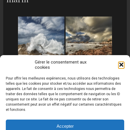
Gérer le consentement aux
cookies
[MONTRER SOUS FORME DE DIAPORAMA]
Pour offrir les meilleures expériences, nous utilisons des technologies
telles que les cookies pour stocker et/ou accéder aux informations des
appareils. Le fait de consentir à ces technologies nous permettra de
traiter des données telles que le comportement de navigation ou les ID
uniques sur ce site. Le fait de ne pas consentir ou de retirer son
consentement peut avoir un effet négatif sur certaines caractéristiques
et fonctions.
Photos de Thierry Raynaud - portraits shootings
et Paysages de Corse - Ajaccio www.thierry-
raynaud.com ©
Toutes les photos de ce site sont
Accepter
la propriété de l'auteur et sont protégées par le