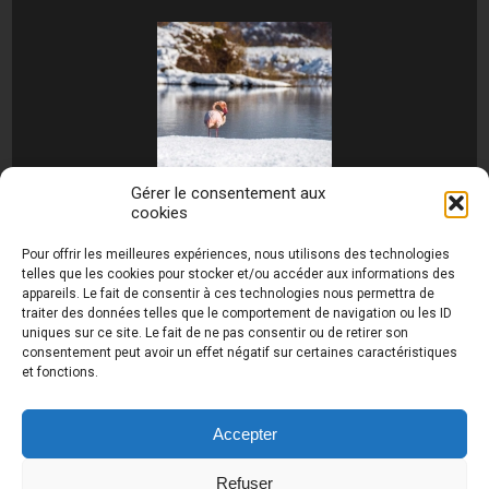
Gérer le consentement aux
cookies
[MONTRER SOUS FORME DE DIAPORAMA]
Pour offrir les meilleures expériences, nous utilisons des technologies
telles que les cookies pour stocker et/ou accéder aux informations des
appareils. Le fait de consentir à ces technologies nous permettra de
traiter des données telles que le comportement de navigation ou les ID
uniques sur ce site. Le fait de ne pas consentir ou de retirer son
consentement peut avoir un effet négatif sur certaines caractéristiques
et fonctions.
Photos de Thierry Raynaud - portraits shootings
et Paysages de Corse - Ajaccio www.thierry-
raynaud.com ©
Toutes les photos de ce site sont
Accepter
la propriété de l'auteur et sont protégées par le
Code de la Propriété Intellectuelle (CPI)
Refuser