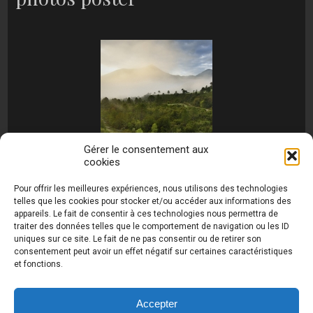
Gérer le consentement aux
cookies
[MONTRER SOUS FORME DE DIAPORAMA]
Pour offrir les meilleures expériences, nous utilisons des technologies
telles que les cookies pour stocker et/ou accéder aux informations des
appareils. Le fait de consentir à ces technologies nous permettra de
traiter des données telles que le comportement de navigation ou les ID
uniques sur ce site. Le fait de ne pas consentir ou de retirer son
consentement peut avoir un effet négatif sur certaines caractéristiques
et fonctions.
Photos de Thierry Raynaud - portraits shootings
et Paysages de Corse - Ajaccio www.thierry-
raynaud.com ©
Toutes les photos de ce site sont
Accepter
la propriété de l'auteur et sont protégées par le