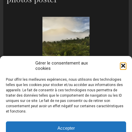
Gérer le consentement aux
cookies
[MONTRER SOUS FORME DE DIAPORAMA]
Pour offrir les meilleures expériences, nous utilisons des technologies
telles que les cookies pour stocker et/ou accéder aux informations des
appareils. Le fait de consentir à ces technologies nous permettra de
traiter des données telles que le comportement de navigation ou les ID
uniques sur ce site. Le fait de ne pas consentir ou de retirer son
consentement peut avoir un effet négatif sur certaines caractéristiques
et fonctions.
Photos de Thierry Raynaud - portraits shootings
et Paysages de Corse - Ajaccio www.thierry-
raynaud.com ©
Toutes les photos de ce site sont
Accepter
la propriété de l'auteur et sont protégées par le