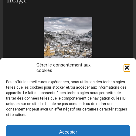
Gérer le consentement aux
cookies
[MONTRER SOUS FORME DE DIAPORAMA]
Pour offrir les meilleures expériences, nous utilisons des technologies
telles que les cookies pour stocker et/ou accéder aux informations des
appareils. Le fait de consentir à ces technologies nous permettra de
traiter des données telles que le comportement de navigation ou les ID
uniques sur ce site. Le fait de ne pas consentir ou de retirer son
consentement peut avoir un effet négatif sur certaines caractéristiques
et fonctions.
Photos de Thierry Raynaud - portraits shootings
et Paysages de Corse - Ajaccio www.thierry-
raynaud.com ©
Toutes les photos de ce site sont
Accepter
la propriété de l'auteur et sont protégées par le