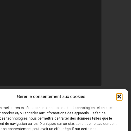
Gérer le consentement aux cookies
les meilleures expériences, nous utilisons des technologies telles que les
 ©
Toutes les photos de ce site sont la propriété de
 stocker et/ou accéder aux informations des appareils. Le fait de
ces technologies nous permettra de traiter des données telles que le
 de navigation ou les ID uniques sur ce site. Le fait de ne pas consentir
r son consentement peut avoir un effet négatif sur certaines