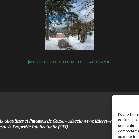
[MONTRER SOUS FORME DE DIAPORAMA]
Pour offrir 
its shootings et Paysages de Corse - Ajaccio www.thierry-raynaud.com
cookies pour
consentir à 
 de la Propriété Intellectuelle (CPI)
comportement
ou de retire