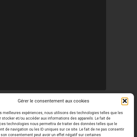
Gérer le consentement aux cookies
les meilleures expériences, nous utilisons des technologies telles que les
 ©
Toutes les photos de ce site sont la propriété de
 stocker et/ou accéder aux informations des appareils. Le fait de
ces technologies nous permettra de traiter des données telles que le
 de navigation ou les ID uniques sur ce site. Le fait de ne pas consentir
r son consentement peut avoir un effet négatif sur certaines