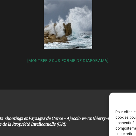
[MONTRER SOUS FORME DE DIAPORAMA]
Pour offrir 
its shootings et Paysages de Corse - Ajaccio www.thierry-raynaud.com
cookies pour
consentir à 
 de la Propriété Intellectuelle (CPI)
comportement
ou de retire