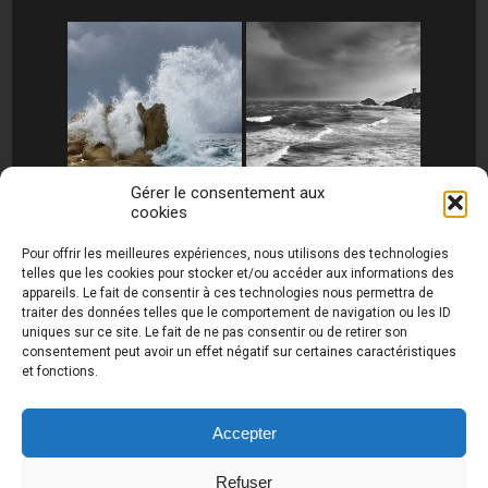
Gérer le consentement aux
cookies
[MONTRER SOUS FORME DE DIAPORAMA]
Pour offrir les meilleures expériences, nous utilisons des technologies
telles que les cookies pour stocker et/ou accéder aux informations des
appareils. Le fait de consentir à ces technologies nous permettra de
traiter des données telles que le comportement de navigation ou les ID
uniques sur ce site. Le fait de ne pas consentir ou de retirer son
consentement peut avoir un effet négatif sur certaines caractéristiques
et fonctions.
Photos de Thierry Raynaud - portraits shootings
et Paysages de Corse - Ajaccio www.thierry-
raynaud.com ©
Toutes les photos de ce site sont
Accepter
la propriété de l'auteur et sont protégées par le
Code de la Propriété Intellectuelle (CPI)
Refuser