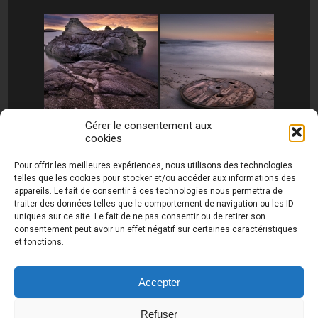
Gérer le consentement aux
cookies
[MONTRER SOUS FORME DE DIAPORAMA]
Pour offrir les meilleures expériences, nous utilisons des technologies
telles que les cookies pour stocker et/ou accéder aux informations des
appareils. Le fait de consentir à ces technologies nous permettra de
traiter des données telles que le comportement de navigation ou les ID
uniques sur ce site. Le fait de ne pas consentir ou de retirer son
consentement peut avoir un effet négatif sur certaines caractéristiques
et fonctions.
Photos de Thierry Raynaud - portraits shootings
et Paysages de Corse - Ajaccio www.thierry-
raynaud.com ©
Toutes les photos de ce site sont
Accepter
la propriété de l'auteur et sont protégées par le
Code de la Propriété Intellectuelle (CPI)
Refuser