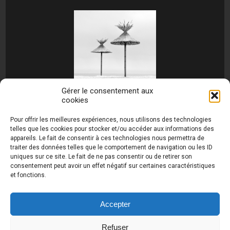
Gérer le consentement aux
cookies
[MONTRER SOUS FORME DE DIAPORAMA]
Pour offrir les meilleures expériences, nous utilisons des technologies
telles que les cookies pour stocker et/ou accéder aux informations des
appareils. Le fait de consentir à ces technologies nous permettra de
traiter des données telles que le comportement de navigation ou les ID
uniques sur ce site. Le fait de ne pas consentir ou de retirer son
consentement peut avoir un effet négatif sur certaines caractéristiques
et fonctions.
Photos de Thierry Raynaud - portraits shootings
et Paysages de Corse - Ajaccio www.thierry-
raynaud.com ©
Toutes les photos de ce site sont
Accepter
la propriété de l'auteur et sont protégées par le
Code de la Propriété Intellectuelle (CPI)
Refuser