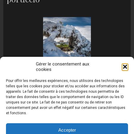
Gérer le consentement aux
cookies
[MONTRER SOUS FORME DE DIAPORAMA]
Pour offrir les meilleures expériences, nous utilisons des technologies
telles que les cookies pour stocker et/ou accéder aux informations des
appareils. Le fait de consentir à ces technologies nous permettra de
traiter des données telles que le comportement de navigation ou les ID
uniques sur ce site. Le fait de ne pas consentir ou de retirer son
consentement peut avoir un effet négatif sur certaines caractéristiques
et fonctions.
Photos de Thierry Raynaud - portraits shootings
et Paysages de Corse - Ajaccio www.thierry-
raynaud.com ©
Toutes les photos de ce site sont
Accepter
la propriété de l'auteur et sont protégées par le