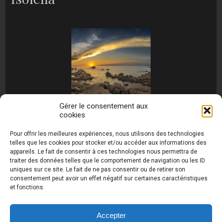
Gérer le consentement aux
cookies
[MONTRER SOUS FORME DE DIAPORAMA]
Pour offrir les meilleures expériences, nous utilisons des technologies
telles que les cookies pour stocker et/ou accéder aux informations des
appareils. Le fait de consentir à ces technologies nous permettra de
traiter des données telles que le comportement de navigation ou les ID
uniques sur ce site. Le fait de ne pas consentir ou de retirer son
consentement peut avoir un effet négatif sur certaines caractéristiques
et fonctions.
Photos de Thierry Raynaud - portraits shootings
et Paysages de Corse - Ajaccio www.thierry-
raynaud.com ©
Toutes les photos de ce site sont
Accepter
la propriété de l'auteur et sont protégées par le