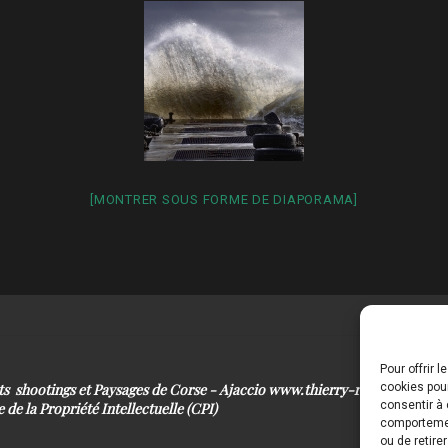
[MONTRER SOUS FORME DE DIAPORAMA]
Pour offrir 
its shootings et Paysages de Corse - Ajaccio www.thierry-raynaud.com
cookies pour
consentir à 
 de la Propriété Intellectuelle (CPI)
comportement
ou de retire