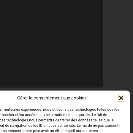
Gérer le consentement aux cookies
les meilleures expériences, nous utilisons des technologies telles que les
 ©
Toutes les photos de ce site sont la propriété de
 stocker et/ou accéder aux informations des appareils. Le fait de
ces technologies nous permettra de traiter des données telles que le
 de navigation ou les ID uniques sur ce site. Le fait de ne pas consentir
r son consentement peut avoir un effet négatif sur certaines