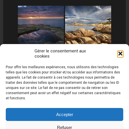
Gérer le consentement aux
cookies
[MONTRER SOUS FORME DE DIAPORAMA]
Pour offrir les meilleures expériences, nous utilisons des technologies
telles que les cookies pour stocker et/ou accéder aux informations des
appareils. Le fait de consentir à ces technologies nous permettra de
traiter des données telles que le comportement de navigation ou les ID
uniques sur ce site. Le fait de ne pas consentir ou de retirer son
consentement peut avoir un effet négatif sur certaines caractéristiques
et fonctions.
Photos de Thierry Raynaud - portraits shootings
et Paysages de Corse - Ajaccio www.thierry-
raynaud.com ©
Toutes les photos de ce site sont
Accepter
la propriété de l'auteur et sont protégées par le
Code de la Propriété Intellectuelle (CPI)
Refuser