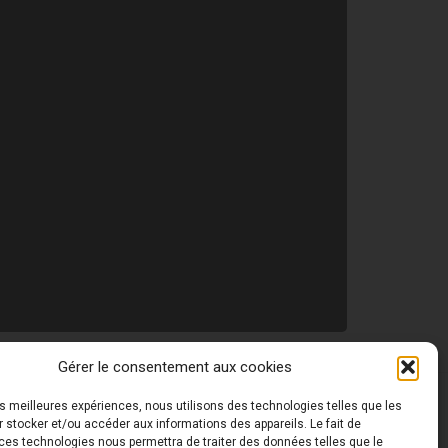
Gérer le consentement aux cookies
les meilleures expériences, nous utilisons des technologies telles que les
 ©
Toutes les photos de ce site sont la propriété de
 stocker et/ou accéder aux informations des appareils. Le fait de
ces technologies nous permettra de traiter des données telles que le