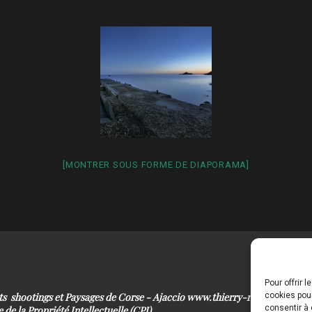
[MONTRER SOUS FORME DE DIAPORAMA]
Pour offrir 
its shootings et Paysages de Corse - Ajaccio www.thierry-raynaud.com
cookies pour
consentir à 
 de la Propriété Intellectuelle (CPI)