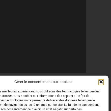
Gérer le consentement aux cookies
les meilleures expériences, nous utilisons des technologies telles que les
 ©
Toutes les photos de ce site sont la propriété de
 stocker et/ou accéder aux informations des appareils. Le fait de
ces technologies nous permettra de traiter des données telles que le
 de navigation ou les ID uniques sur ce site. Le fait de ne pas consentir
r son consentement peut avoir un effet négatif sur certaines