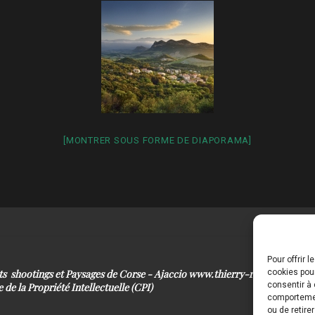
[MONTRER SOUS FORME DE DIAPORAMA]
Pour offrir 
its shootings et Paysages de Corse - Ajaccio www.thierry-raynaud.com
cookies pour
consentir à 
 de la Propriété Intellectuelle (CPI)
comportement
ou de retire