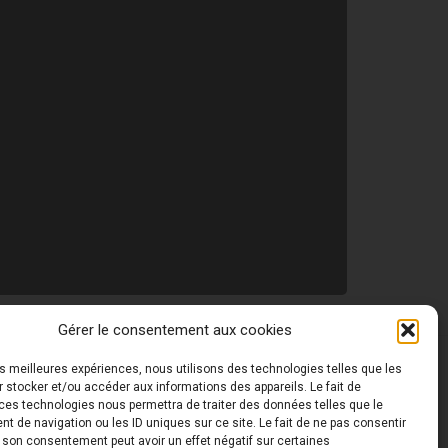
Gérer le consentement aux cookies
les meilleures expériences, nous utilisons des technologies telles que les
 ©
Toutes les photos de ce site sont la propriété de
 stocker et/ou accéder aux informations des appareils. Le fait de
ces technologies nous permettra de traiter des données telles que le
 de navigation ou les ID uniques sur ce site. Le fait de ne pas consentir
r son consentement peut avoir un effet négatif sur certaines