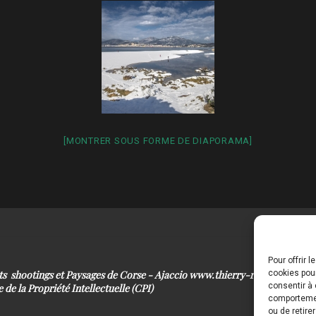
[MONTRER SOUS FORME DE DIAPORAMA]
Pour offrir 
its shootings et Paysages de Corse - Ajaccio www.thierry-raynaud.com
cookies pour
consentir à 
 de la Propriété Intellectuelle (CPI)
comportement
ou de retire