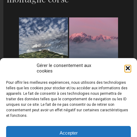
Gérer le consentement aux
cookies
[MONTRER SOUS FORME DE DIAPORAMA]
Pour offrir les meilleures expériences, nous utilisons des technologies
telles que les cookies pour stocker et/ou accéder aux informations des
appareils. Le fait de consentir à ces technologies nous permettra de
traiter des données telles que le comportement de navigation ou les ID
uniques sur ce site. Le fait de ne pas consentir ou de retirer son
consentement peut avoir un effet négatif sur certaines caractéristiques
et fonctions.
Photos de Thierry Raynaud - portraits shootings
et Paysages de Corse - Ajaccio www.thierry-
raynaud.com ©
Toutes les photos de ce site sont
Accepter
la propriété de l'auteur et sont protégées par le