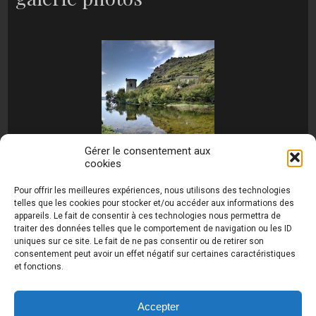
Gérer le consentement aux
cookies
[MONTRER SOUS FORME DE DIAPORAMA]
Pour offrir les meilleures expériences, nous utilisons des technologies
telles que les cookies pour stocker et/ou accéder aux informations des
appareils. Le fait de consentir à ces technologies nous permettra de
traiter des données telles que le comportement de navigation ou les ID
uniques sur ce site. Le fait de ne pas consentir ou de retirer son
consentement peut avoir un effet négatif sur certaines caractéristiques
et fonctions.
Photos de Thierry Raynaud - portraits shootings
et Paysages de Corse - Ajaccio www.thierry-
raynaud.com ©
Toutes les photos de ce site sont
Accepter
la propriété de l'auteur et sont protégées par le