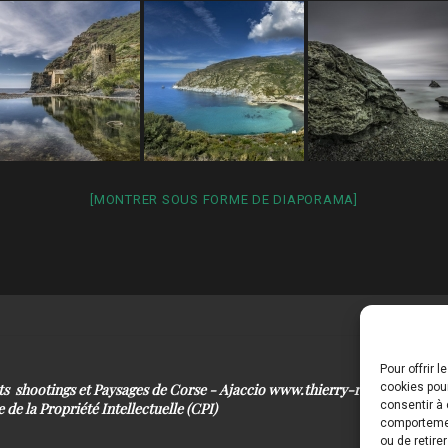
[MONTRER SOUS FORME DE DIAPORAMA]
Pour offrir 
its shootings et Paysages de Corse - Ajaccio www.thierry-raynaud.com
cookies pour
consentir à 
 de la Propriété Intellectuelle (CPI)
comportement
ou de retire