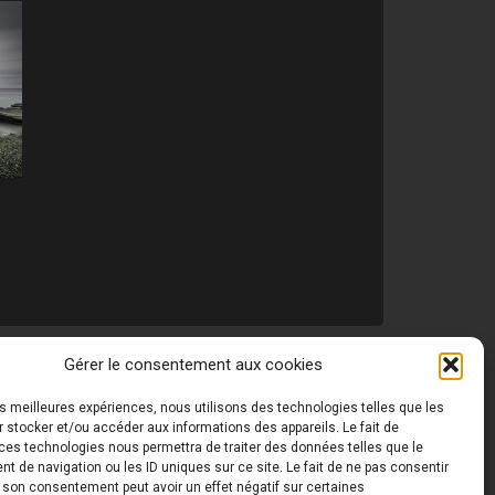
Gérer le consentement aux cookies
les meilleures expériences, nous utilisons des technologies telles que les
 ©
Toutes les photos de ce site sont la propriété de
 stocker et/ou accéder aux informations des appareils. Le fait de
ces technologies nous permettra de traiter des données telles que le
 de navigation ou les ID uniques sur ce site. Le fait de ne pas consentir
r son consentement peut avoir un effet négatif sur certaines