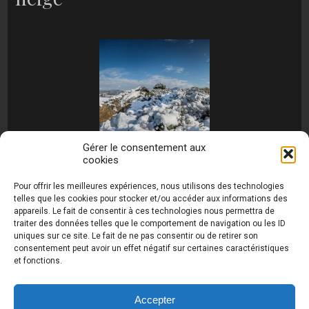
Gérer le consentement aux
cookies
[MONTRER SOUS FORME DE DIAPORAMA]
Pour offrir les meilleures expériences, nous utilisons des technologies
telles que les cookies pour stocker et/ou accéder aux informations des
appareils. Le fait de consentir à ces technologies nous permettra de
traiter des données telles que le comportement de navigation ou les ID
uniques sur ce site. Le fait de ne pas consentir ou de retirer son
consentement peut avoir un effet négatif sur certaines caractéristiques
et fonctions.
Photos de Thierry Raynaud - portraits shootings
et Paysages de Corse - Ajaccio www.thierry-
raynaud.com ©
Toutes les photos de ce site sont
Accepter
la propriété de l'auteur et sont protégées par le