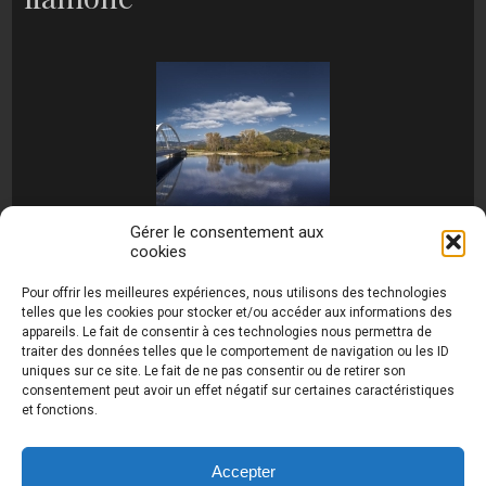
Gérer le consentement aux
cookies
[MONTRER SOUS FORME DE DIAPORAMA]
Pour offrir les meilleures expériences, nous utilisons des technologies
telles que les cookies pour stocker et/ou accéder aux informations des
appareils. Le fait de consentir à ces technologies nous permettra de
traiter des données telles que le comportement de navigation ou les ID
uniques sur ce site. Le fait de ne pas consentir ou de retirer son
consentement peut avoir un effet négatif sur certaines caractéristiques
et fonctions.
Photos de Thierry Raynaud - portraits shootings
et Paysages de Corse - Ajaccio www.thierry-
raynaud.com ©
Toutes les photos de ce site sont
Accepter
la propriété de l'auteur et sont protégées par le