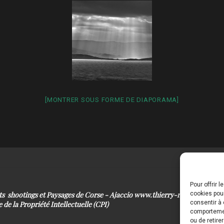
[MONTRER SOUS FORME DE DIAPORAMA]
Pour offrir 
its shootings et Paysages de Corse - Ajaccio www.thierry-raynaud.com
cookies pour
consentir à 
 de la Propriété Intellectuelle (CPI)
comportement
ou de retire