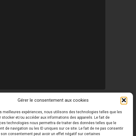
Gérer le consentement aux cookies
les meilleures expériences, nous utilisons des technologies telles que les
 ©
Toutes les photos de ce site sont la propriété de
 stocker et/ou accéder aux informations des appareils. Le fait de
ces technologies nous permettra de traiter des données telles que le
 de navigation ou les ID uniques sur ce site. Le fait de ne pas consentir
r son consentement peut avoir un effet négatif sur certaines