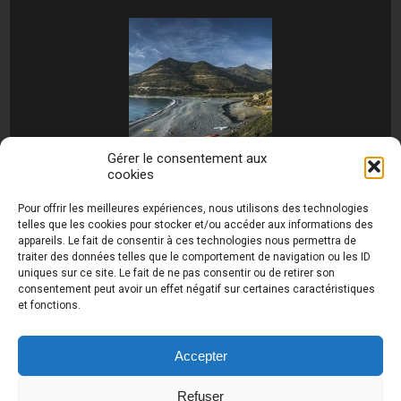
Gérer le consentement aux
cookies
[MONTRER SOUS FORME DE DIAPORAMA]
Pour offrir les meilleures expériences, nous utilisons des technologies
telles que les cookies pour stocker et/ou accéder aux informations des
appareils. Le fait de consentir à ces technologies nous permettra de
traiter des données telles que le comportement de navigation ou les ID
uniques sur ce site. Le fait de ne pas consentir ou de retirer son
consentement peut avoir un effet négatif sur certaines caractéristiques
et fonctions.
Photos de Thierry Raynaud - portraits shootings
et Paysages de Corse - Ajaccio www.thierry-
raynaud.com ©
Toutes les photos de ce site sont
Accepter
la propriété de l'auteur et sont protégées par le
Code de la Propriété Intellectuelle (CPI)
Refuser