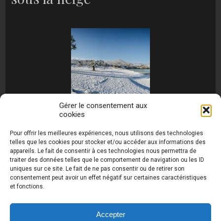
Gérer le consentement aux
cookies
[MONTRER SOUS FORME DE DIAPORAMA]
Pour offrir les meilleures expériences, nous utilisons des technologies
telles que les cookies pour stocker et/ou accéder aux informations des
appareils. Le fait de consentir à ces technologies nous permettra de
traiter des données telles que le comportement de navigation ou les ID
uniques sur ce site. Le fait de ne pas consentir ou de retirer son
consentement peut avoir un effet négatif sur certaines caractéristiques
et fonctions.
Photos de Thierry Raynaud - portraits shootings
et Paysages de Corse - Ajaccio www.thierry-
raynaud.com ©
Toutes les photos de ce site sont
Accepter
la propriété de l'auteur et sont protégées par le