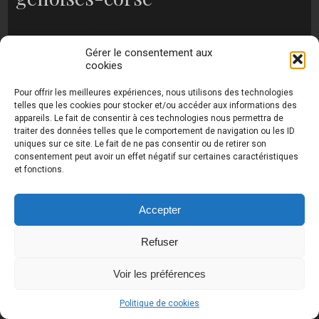
no images were found
Gérer le consentement aux
cookies
Pour offrir les meilleures expériences, nous utilisons des technologies
Photos de Thierry Raynaud - portraits shootings
telles que les cookies pour stocker et/ou accéder aux informations des
et Paysages de Corse - Ajaccio www.thierry-
appareils. Le fait de consentir à ces technologies nous permettra de
raynaud.com ©
Toutes les photos de ce site sont
traiter des données telles que le comportement de navigation ou les ID
la propriété de l'auteur et sont protégées par le
uniques sur ce site. Le fait de ne pas consentir ou de retirer son
Code de la Propriété Intellectuelle (CPI)
consentement peut avoir un effet négatif sur certaines caractéristiques
et fonctions.
Accepter
UA-18616894-2
Refuser
Voir les préférences
Politique de cookies