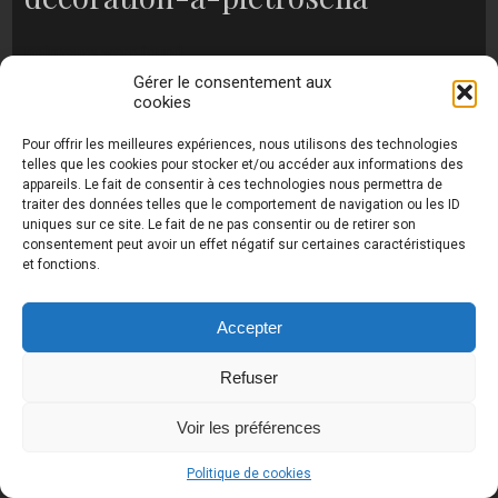
no images were found
Gérer le consentement aux
cookies
Pour offrir les meilleures expériences, nous utilisons des technologies
Photos de Thierry Raynaud - portraits shootings
telles que les cookies pour stocker et/ou accéder aux informations des
et Paysages de Corse - Ajaccio www.thierry-
appareils. Le fait de consentir à ces technologies nous permettra de
raynaud.com ©
Toutes les photos de ce site sont
traiter des données telles que le comportement de navigation ou les ID
la propriété de l'auteur et sont protégées par le
uniques sur ce site. Le fait de ne pas consentir ou de retirer son
Code de la Propriété Intellectuelle (CPI)
consentement peut avoir un effet négatif sur certaines caractéristiques
et fonctions.
Accepter
UA-18616894-2
Refuser
Voir les préférences
Politique de cookies