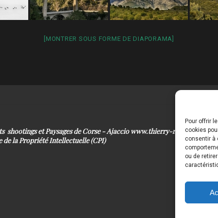
[MONTRER SOUS FORME DE DIAPORAMA]
Pour offrir 
its shootings et Paysages de Corse - Ajaccio www.thierry-raynaud.com
cookies pour
consentir à 
 de la Propriété Intellectuelle (CPI)
comportement
ou de retire
caractéristi
Ac