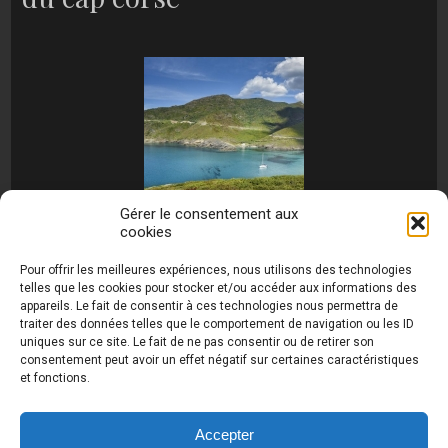
Gérer le consentement aux
cookies
[MONTRER SOUS FORME DE DIAPORAMA]
Pour offrir les meilleures expériences, nous utilisons des technologies
telles que les cookies pour stocker et/ou accéder aux informations des
appareils. Le fait de consentir à ces technologies nous permettra de
traiter des données telles que le comportement de navigation ou les ID
uniques sur ce site. Le fait de ne pas consentir ou de retirer son
consentement peut avoir un effet négatif sur certaines caractéristiques
et fonctions.
Photos de Thierry Raynaud - portraits shootings
et Paysages de Corse - Ajaccio www.thierry-
raynaud.com ©
Toutes les photos de ce site sont
Accepter
la propriété de l'auteur et sont protégées par le