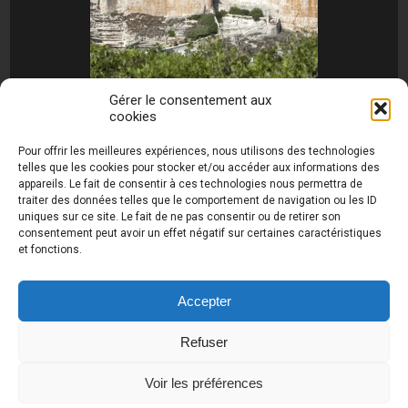
Gérer le consentement aux
cookies
[MONTRER SOUS FORME DE DIAPORAMA]
Pour offrir les meilleures expériences, nous utilisons des technologies
telles que les cookies pour stocker et/ou accéder aux informations des
appareils. Le fait de consentir à ces technologies nous permettra de
traiter des données telles que le comportement de navigation ou les ID
uniques sur ce site. Le fait de ne pas consentir ou de retirer son
consentement peut avoir un effet négatif sur certaines caractéristiques
et fonctions.
Photos de Thierry Raynaud - portraits shootings
et Paysages de Corse - Ajaccio www.thierry-
raynaud.com ©
Toutes les photos de ce site sont
Accepter
la propriété de l'auteur et sont protégées par le
Code de la Propriété Intellectuelle (CPI)
Refuser
Voir les préférences