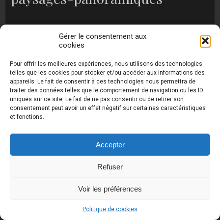
no images were found
Gérer le consentement aux
cookies
Pour offrir les meilleures expériences, nous utilisons des technologies
Photos de Thierry Raynaud - portraits shootings
telles que les cookies pour stocker et/ou accéder aux informations des
et Paysages de Corse - Ajaccio www.thierry-
appareils. Le fait de consentir à ces technologies nous permettra de
raynaud.com ©
Toutes les photos de ce site sont
traiter des données telles que le comportement de navigation ou les ID
la propriété de l'auteur et sont protégées par le
uniques sur ce site. Le fait de ne pas consentir ou de retirer son
Code de la Propriété Intellectuelle (CPI)
consentement peut avoir un effet négatif sur certaines caractéristiques
et fonctions.
Accepter
UA-18616894-2
Refuser
Voir les préférences
Politique de cookies