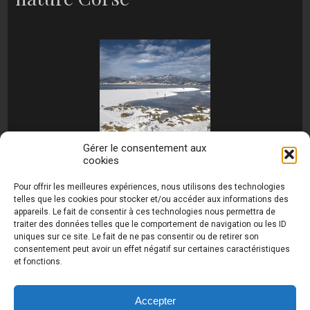
Gérer le consentement aux
cookies
[MONTRER SOUS FORME DE DIAPORAMA]
Pour offrir les meilleures expériences, nous utilisons des technologies
telles que les cookies pour stocker et/ou accéder aux informations des
appareils. Le fait de consentir à ces technologies nous permettra de
traiter des données telles que le comportement de navigation ou les ID
uniques sur ce site. Le fait de ne pas consentir ou de retirer son
consentement peut avoir un effet négatif sur certaines caractéristiques
et fonctions.
Photos de Thierry Raynaud - portraits shootings
et Paysages de Corse - Ajaccio www.thierry-
raynaud.com ©
Toutes les photos de ce site sont
Accepter
la propriété de l'auteur et sont protégées par le