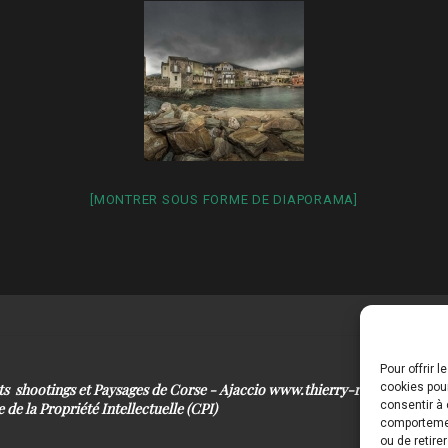
[MONTRER SOUS FORME DE DIAPORAMA]
Pour offrir 
its shootings et Paysages de Corse - Ajaccio www.thierry-raynaud.com
cookies pour
consentir à 
 de la Propriété Intellectuelle (CPI)
comportement
ou de retire