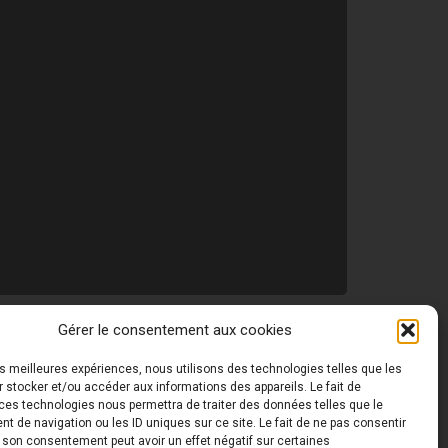
Gérer le consentement aux cookies
les meilleures expériences, nous utilisons des technologies telles que les
 ©
Toutes les photos de ce site sont la propriété de
 stocker et/ou accéder aux informations des appareils. Le fait de
ces technologies nous permettra de traiter des données telles que le
 de navigation ou les ID uniques sur ce site. Le fait de ne pas consentir
r son consentement peut avoir un effet négatif sur certaines