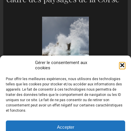
Gérer le consentement aux
cookies
[MONTRER SOUS FORME DE DIAPORAMA]
Pour offrir les meilleures expériences, nous utilisons des technologies
telles que les cookies pour stocker et/ou accéder aux informations des
appareils. Le fait de consentir à ces technologies nous permettra de
traiter des données telles que le comportement de navigation ou les ID
uniques sur ce site. Le fait de ne pas consentir ou de retirer son
consentement peut avoir un effet négatif sur certaines caractéristiques
et fonctions.
Photos de Thierry Raynaud - portraits shootings
et Paysages de Corse - Ajaccio www.thierry-
raynaud.com ©
Toutes les photos de ce site sont
Accepter
la propriété de l'auteur et sont protégées par le