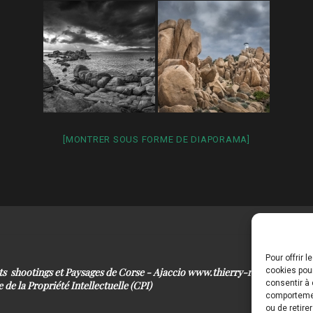
[MONTRER SOUS FORME DE DIAPORAMA]
Pour offrir 
its shootings et Paysages de Corse - Ajaccio www.thierry-raynaud.com
cookies pour
consentir à 
 de la Propriété Intellectuelle (CPI)
comportement
ou de retire