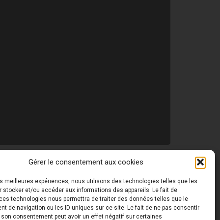
Gérer le consentement aux cookies
les meilleures expériences, nous utilisons des technologies telles que les
 ©
Toutes les photos de ce site sont la propriété de
 stocker et/ou accéder aux informations des appareils. Le fait de
ces technologies nous permettra de traiter des données telles que le
 de navigation ou les ID uniques sur ce site. Le fait de ne pas consentir
r son consentement peut avoir un effet négatif sur certaines