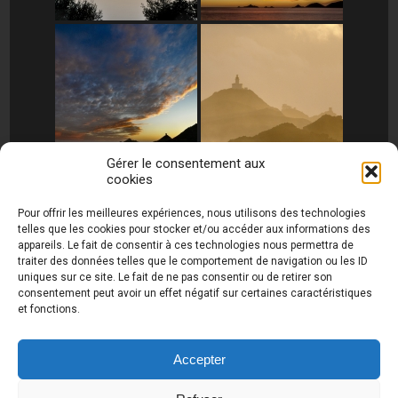
Gérer le consentement aux
cookies
[MONTRER SOUS FORME DE DIAPORAMA]
Pour offrir les meilleures expériences, nous utilisons des technologies
telles que les cookies pour stocker et/ou accéder aux informations des
appareils. Le fait de consentir à ces technologies nous permettra de
traiter des données telles que le comportement de navigation ou les ID
uniques sur ce site. Le fait de ne pas consentir ou de retirer son
consentement peut avoir un effet négatif sur certaines caractéristiques
et fonctions.
Photos de Thierry Raynaud - portraits shootings
et Paysages de Corse - Ajaccio www.thierry-
raynaud.com ©
Toutes les photos de ce site sont
Accepter
la propriété de l'auteur et sont protégées par le
Code de la Propriété Intellectuelle (CPI)