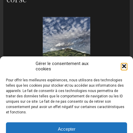
Gérer le consentement aux
cookies
[MONTRER SOUS FORME DE DIAPORAMA]
Pour offrir les meilleures expériences, nous utilisons des technologies
telles que les cookies pour stocker et/ou accéder aux informations des
appareils. Le fait de consentir à ces technologies nous permettra de
traiter des données telles que le comportement de navigation ou les ID
uniques sur ce site. Le fait de ne pas consentir ou de retirer son
consentement peut avoir un effet négatif sur certaines caractéristiques
et fonctions.
Photos de Thierry Raynaud - portraits shootings
et Paysages de Corse - Ajaccio www.thierry-
raynaud.com ©
Toutes les photos de ce site sont
Accepter
la propriété de l'auteur et sont protégées par le