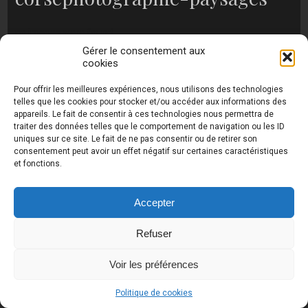
no images were found
Gérer le consentement aux
cookies
Pour offrir les meilleures expériences, nous utilisons des technologies
Photos de Thierry Raynaud - portraits shootings
telles que les cookies pour stocker et/ou accéder aux informations des
et Paysages de Corse - Ajaccio www.thierry-
appareils. Le fait de consentir à ces technologies nous permettra de
raynaud.com ©
Toutes les photos de ce site sont
traiter des données telles que le comportement de navigation ou les ID
la propriété de l'auteur et sont protégées par le
uniques sur ce site. Le fait de ne pas consentir ou de retirer son
Code de la Propriété Intellectuelle (CPI)
consentement peut avoir un effet négatif sur certaines caractéristiques
et fonctions.
Accepter
UA-18616894-2
Refuser
Voir les préférences
Politique de cookies