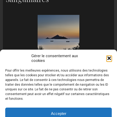
Gérer le consentement aux
cookies
[MONTRER SOUS FORME DE DIAPORAMA]
Pour offrir les meilleures expériences, nous utilisons des technologies
telles que les cookies pour stocker et/ou accéder aux informations des
appareils. Le fait de consentir à ces technologies nous permettra de
traiter des données telles que le comportement de navigation ou les ID
uniques sur ce site. Le fait de ne pas consentir ou de retirer son
consentement peut avoir un effet négatif sur certaines caractéristiques
et fonctions.
Photos de Thierry Raynaud - portraits shootings
et Paysages de Corse - Ajaccio www.thierry-
raynaud.com ©
Toutes les photos de ce site sont
Accepter
la propriété de l'auteur et sont protégées par le