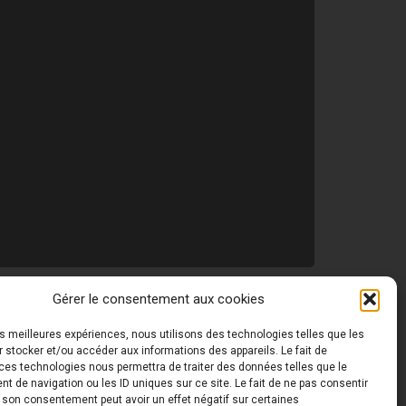
Gérer le consentement aux cookies
les meilleures expériences, nous utilisons des technologies telles que les
 ©
Toutes les photos de ce site sont la propriété de
 stocker et/ou accéder aux informations des appareils. Le fait de
ces technologies nous permettra de traiter des données telles que le
 de navigation ou les ID uniques sur ce site. Le fait de ne pas consentir
r son consentement peut avoir un effet négatif sur certaines