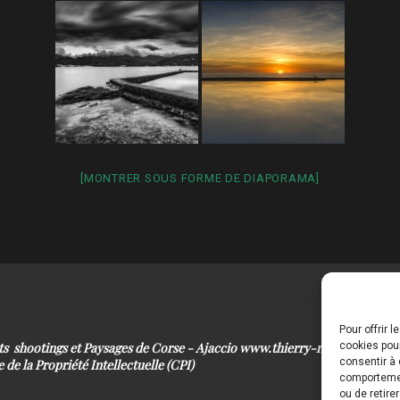
[MONTRER SOUS FORME DE DIAPORAMA]
Pour offrir 
its shootings et Paysages de Corse - Ajaccio www.thierry-raynaud.com
cookies pour
consentir à 
 de la Propriété Intellectuelle (CPI)
comportement
ou de retire