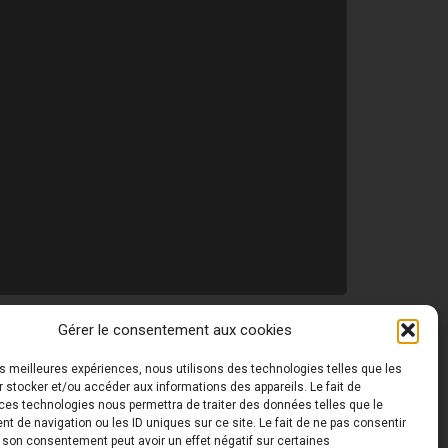
Gérer le consentement aux cookies
les meilleures expériences, nous utilisons des technologies telles que les
 ©
Toutes les photos de ce site sont la propriété de
 stocker et/ou accéder aux informations des appareils. Le fait de
ces technologies nous permettra de traiter des données telles que le
 de navigation ou les ID uniques sur ce site. Le fait de ne pas consentir
r son consentement peut avoir un effet négatif sur certaines