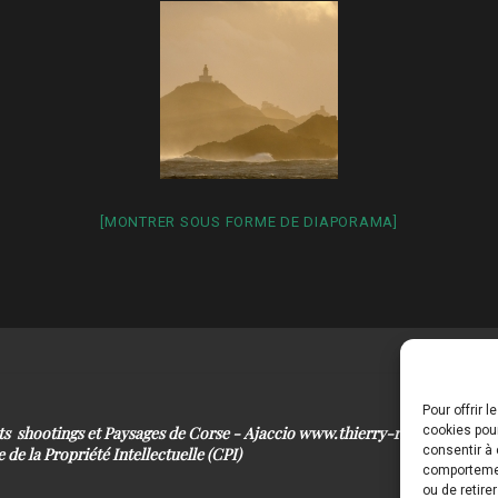
[MONTRER SOUS FORME DE DIAPORAMA]
Pour offrir 
its shootings et Paysages de Corse - Ajaccio www.thierry-raynaud.com
cookies pour
consentir à 
 de la Propriété Intellectuelle (CPI)
comportement
ou de retire