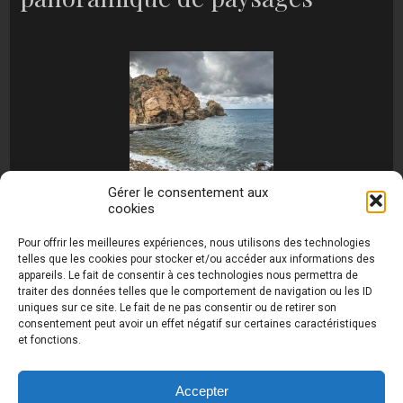
Gérer le consentement aux
cookies
[MONTRER SOUS FORME DE DIAPORAMA]
Pour offrir les meilleures expériences, nous utilisons des technologies
telles que les cookies pour stocker et/ou accéder aux informations des
appareils. Le fait de consentir à ces technologies nous permettra de
traiter des données telles que le comportement de navigation ou les ID
uniques sur ce site. Le fait de ne pas consentir ou de retirer son
consentement peut avoir un effet négatif sur certaines caractéristiques
et fonctions.
Photos de Thierry Raynaud - portraits shootings
et Paysages de Corse - Ajaccio www.thierry-
raynaud.com ©
Toutes les photos de ce site sont
Accepter
la propriété de l'auteur et sont protégées par le