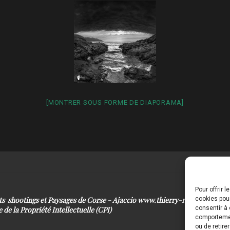
[MONTRER SOUS FORME DE DIAPORAMA]
Pour offrir 
its shootings et Paysages de Corse - Ajaccio www.thierry-raynaud.com
cookies pour
consentir à 
 de la Propriété Intellectuelle (CPI)
comportement
ou de retire