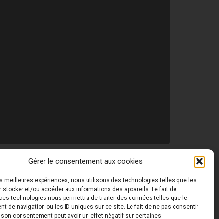
Gérer le consentement aux cookies
les meilleures expériences, nous utilisons des technologies telles que les
 ©
Toutes les photos de ce site sont la propriété de
 stocker et/ou accéder aux informations des appareils. Le fait de
ces technologies nous permettra de traiter des données telles que le
 de navigation ou les ID uniques sur ce site. Le fait de ne pas consentir
r son consentement peut avoir un effet négatif sur certaines