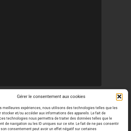
Gérer le consentement aux cookies
les meilleures expériences, nous utilisons des technologies telles que les
 ©
Toutes les photos de ce site sont la propriété de
 stocker et/ou accéder aux informations des appareils. Le fait de
ces technologies nous permettra de traiter des données telles que le
 de navigation ou les ID uniques sur ce site. Le fait de ne pas consentir
r son consentement peut avoir un effet négatif sur certaines