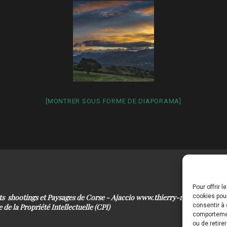
[MONTRER SOUS FORME DE DIAPORAMA]
Pour offrir 
its shootings et Paysages de Corse - Ajaccio www.thierry-raynaud.com
cookies pour
consentir à 
 de la Propriété Intellectuelle (CPI)
comportement
ou de retire