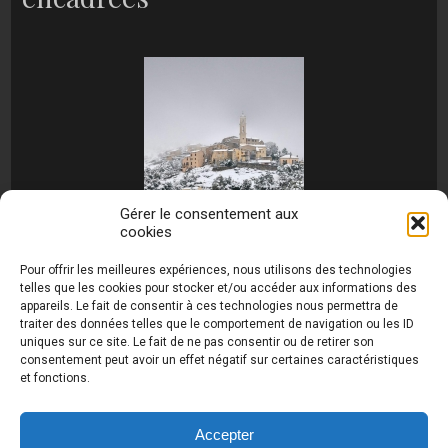
Gérer le consentement aux
cookies
[MONTRER SOUS FORME DE DIAPORAMA]
Pour offrir les meilleures expériences, nous utilisons des technologies
telles que les cookies pour stocker et/ou accéder aux informations des
appareils. Le fait de consentir à ces technologies nous permettra de
traiter des données telles que le comportement de navigation ou les ID
uniques sur ce site. Le fait de ne pas consentir ou de retirer son
consentement peut avoir un effet négatif sur certaines caractéristiques
et fonctions.
Photos de Thierry Raynaud - portraits shootings
et Paysages de Corse - Ajaccio www.thierry-
raynaud.com ©
Toutes les photos de ce site sont
Accepter
la propriété de l'auteur et sont protégées par le