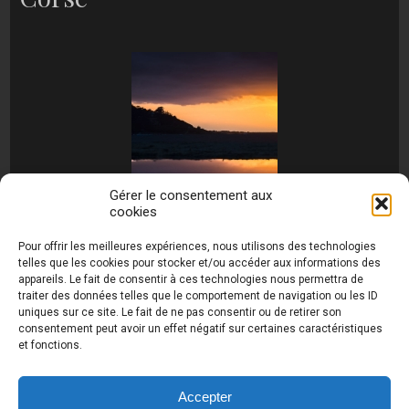
Gérer le consentement aux
cookies
[MONTRER SOUS FORME DE DIAPORAMA]
Pour offrir les meilleures expériences, nous utilisons des technologies
telles que les cookies pour stocker et/ou accéder aux informations des
appareils. Le fait de consentir à ces technologies nous permettra de
traiter des données telles que le comportement de navigation ou les ID
uniques sur ce site. Le fait de ne pas consentir ou de retirer son
consentement peut avoir un effet négatif sur certaines caractéristiques
et fonctions.
Photos de Thierry Raynaud - portraits shootings
et Paysages de Corse - Ajaccio www.thierry-
raynaud.com ©
Toutes les photos de ce site sont
Accepter
la propriété de l'auteur et sont protégées par le